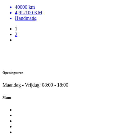
40000 km
4,9L/100 KM
Handmatig
1
2
Openingsuren
Maandag - Vrijdag:
08:00 - 18:00
Menu
Home
Over ons
Wagenpark
Verkoop uw wagen
Contacteer ons